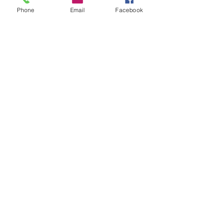
Phone
Email
Facebook
Shipping Policy
Returns Policy
Payment Methods
Contact
Tel:
321-900-9100
info@fotogema.com
Facebook
Instagram
Pinterest
Join our mailing list and never
miss an update