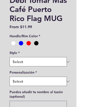
Debí Tomar Más
Café Puerto
Rico Flag MUG
Sale
From
$11.99
Price
Handle/Rim Color
*
Style
*
Personalización
*
Puedes añadir tu nombre al tazón
(optional)